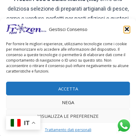
deliziosa selezione di preparati artigianali di pesce,
carne e verdure, perfetti per pasti sfiziosi e gustosi.
Sperimenta la bontà dei nostri preparati, involtini di
Gestisci Consenso
pesce e molto altro. Prova i nostri bocconcini di
Per fornire le migliori esperienze, utilizziamo tecnologie come i cookie
merluzzo. Ogni prodotto è accuratamente
per memorizzare e/o accedere alle informazioni del dispositivo. Il
consenso a queste tecnologie ci permetterà di elaborare dati come il
preparato per garantirvi sapore e qualità in ogni
comportamento di navigazione o ID unici su questo sito. Non
acconsentire o ritirare il consenso può influire negativamente su alcune
boccone. Ideali per cene in famiglia, aperitivi o
caratteristiche e funzioni.
spuntini sfiziosi, i surgelati Frozen Food rendono
ogni pasto speciale.
Vieni a scoprire i nostri
ACCETTA
deliziosi preparati e lasciati conquistare dalla
NEGA
praticità e dal gusto!
VISUALIZZA LE PREFERENZE
IT
Trattamento dati personali